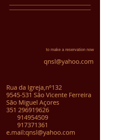
to make a reservation now
qnsl@yahoo.com
Contact
Rua da Igreja,nº132
9545-531
São Vicente Ferreira
São Miguel Açores
351 296919626
914954509
917371361
e.mail:
qnsl@yahoo.com